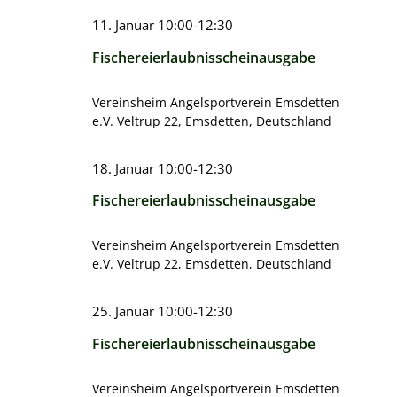
Geschichte ASV Emsdetten e
Makrelenfahrt
Ansichten,
11. Januar 10:00
-
12:30
Navigation
Fischereierlaubnisscheinausgabe
Besatzgemeinschaft Ems
Angelkönige im ASV Emsdett
Vereinsheim Angelsportverein Emsdetten
e.V.
Veltrup 22, Emsdetten, Deutschland
18. Januar 10:00
-
12:30
Fischereierlaubnisscheinausgabe
Vereinsheim Angelsportverein Emsdetten
e.V.
Veltrup 22, Emsdetten, Deutschland
25. Januar 10:00
-
12:30
Fischereierlaubnisscheinausgabe
Vereinsheim Angelsportverein Emsdetten