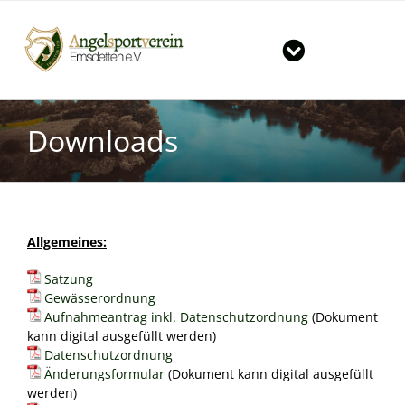
Zum
Inhalt
springen
Toggle
Navigation
Start
Downloads
Der Verein
Große Angelshow in Emsdetten
Gewässer
News & Termine
Mitgliedschaft im Verein
Gruppen im ASV
Tageskarten für unsere Vereinsgewässer
Allgemeines:
Satzung
Downloads
Große Fänge
Jugendgruppe
Gewässerordnung
Aufnahmeantrag inkl. Datenschutzordnung
(Dokument
Kontakt
Vorbereitungskurs auf die Fischereiprüfung
Hegegruppe
kann digital ausgefüllt werden)
Datenschutzordnung
Änderungsformular
(Dokument kann digital ausgefüllt
Vereinsheim / Öffnungszeiten / Preisliste
Seniorengruppe
Vorstand
werden)