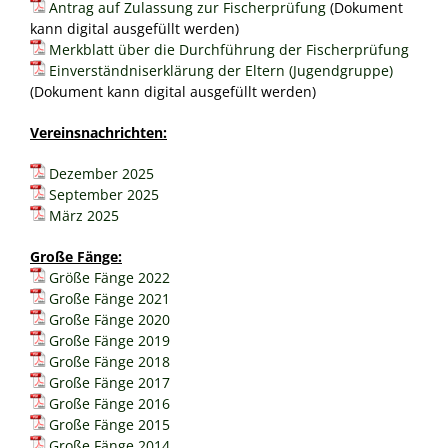
Antrag auf Zulassung zur Fischerprüfung
(Dokument
Geschichte ASV Emsdetten e. V.
Makrelenfahrt
kann digital ausgefüllt werden)
Merkblatt über die Durchführung der Fischerprüfung
Besatzgemeinschaft Ems
Einverständniserklärung der Eltern (Jugendgruppe)
(Dokument kann digital ausgefüllt werden)
Angelkönige im ASV Emsdetten e. V.
Vereinsnachrichten:
Dezember 2025
September 2025
März 2025
Große Fänge:
Größe Fänge 2022
Große Fänge 2021
Große Fänge 2020
Große Fänge 2019
Große Fänge 2018
Große Fänge 2017
Große Fänge 2016
Große Fänge 2015
Große Fänge 2014