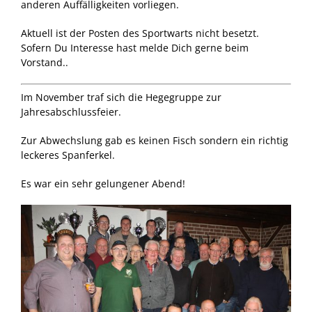
anderen Auffälligkeiten vorliegen.
Geschichte ASV Emsdetten e. V.
Makrelenfahrt
Aktuell ist der Posten des Sportwarts nicht besetzt.
Besatzgemeinschaft Ems
Sofern Du Interesse hast melde Dich gerne beim
Vorstand..
Angelkönige im ASV Emsdetten e. V.
Im November traf sich die Hegegruppe zur
Jahresabschlussfeier.
Zur Abwechslung gab es keinen Fisch sondern ein richtig
leckeres Spanferkel.
Es war ein sehr gelungener Abend!