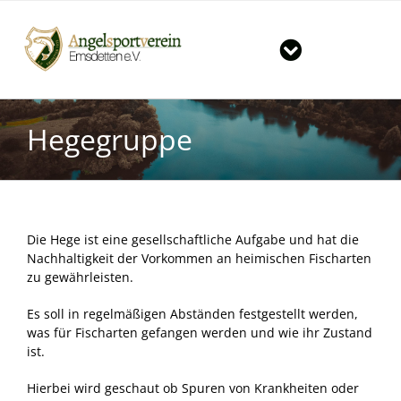
Zum
Inhalt
springen
Toggle
Navigation
Start
Hegegruppe
Der Verein
Große Angelshow in Emsdetten
Gewässer
News & Termine
Mitgliedschaft im Verein
Gruppen im ASV
Tageskarten für unsere Vereinsgewässer
Die Hege ist eine gesellschaftliche Aufgabe und hat die
Nachhaltigkeit der Vorkommen an heimischen Fischarten
zu gewährleisten.
Downloads
Große Fänge
Jugendgruppe
Es soll in regelmäßigen Abständen festgestellt werden,
Kontakt
Vorbereitungskurs auf die Fischereiprüfung
Hegegruppe
was für Fischarten gefangen werden und wie ihr Zustand
ist.
Vereinsheim / Öffnungszeiten / Preisliste
Seniorengruppe
Vorstand
Hierbei wird geschaut ob Spuren von Krankheiten oder