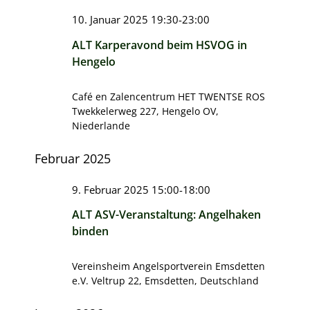
Geschichte ASV Emsdetten e
Makrelenfahrt
Ansichten,
10. Januar 2025 19:30
-
23:00
Navigation
ALT Karperavond beim HSVOG in
Besatzgemeinschaft Ems
Hengelo
Angelkönige im ASV Emsdett
Café en Zalencentrum HET TWENTSE ROS
Twekkelerweg 227, Hengelo OV,
Niederlande
Februar 2025
9. Februar 2025 15:00
-
18:00
ALT ASV-Veranstaltung: Angelhaken
binden
Vereinsheim Angelsportverein Emsdetten
e.V.
Veltrup 22, Emsdetten, Deutschland