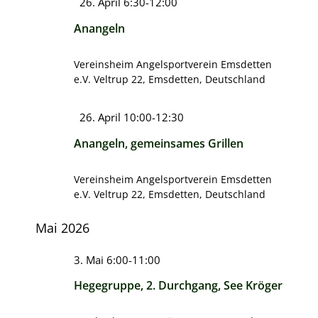
Hervorgehoben
26. April 6:30
-
12:00
Anangeln
Vereinsheim Angelsportverein Emsdetten
e.V.
Veltrup 22, Emsdetten, Deutschland
Hervorgehoben
26. April 10:00
-
12:30
Anangeln, gemeinsames Grillen
Vereinsheim Angelsportverein Emsdetten
e.V.
Veltrup 22, Emsdetten, Deutschland
Mai 2026
3. Mai 6:00
-
11:00
Hegegruppe, 2. Durchgang, See Kröger