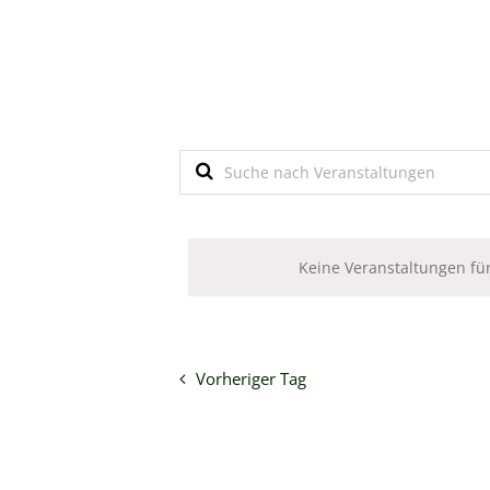
Veranstaltung
Bitte
für
Veranstaltungen
Schlüsselwort
Suche
eingeben.
3.
Suche
und
nach
Keine Veranstaltungen für
Ansichten,
Veranstaltungen
Oktober
Navigation
Schlüsselwort.
2025
Vorheriger Tag