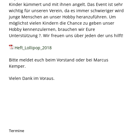
Kinder kümmert und mit ihnen angelt. Das Event ist sehr
Geschichte ASV Emsdetten e. V.
Makrelenfahrt
wichtig für unseren Verein, da es immer schwieriger wird
junge Menschen an unser Hobby heranzuführen. Um
Besatzgemeinschaft Ems
möglichst vielen Kindern die Chance zu geben unser
Hobby kennenzulernen, brauchen wir Eure
Angelkönige im ASV Emsdetten e. V.
Unterstützung ?. Wir freuen uns über jeden der uns hilft!
Heft_Lollipop_2018
Bitte meldet euch beim Vorstand oder bei Marcus
Kemper.
Vielen Dank im Voraus.
Termine