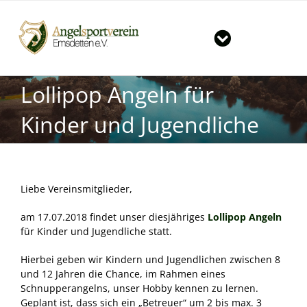
Zum
Inhalt
springen
Toggle
Navigation
Start
Lollipop Angeln für
Der Verein
Große Angelshow in Emsdetten
Kinder und Jugendliche
Gewässer
News & Termine
Mitgliedschaft im Verein
Gruppen im ASV
Tageskarten für unsere Vereinsgewässer
Liebe Vereinsmitglieder,
Downloads
Große Fänge
Jugendgruppe
am 17.07.2018 findet unser diesjähriges
Lollipop Angeln
für Kinder und Jugendliche statt.
Kontakt
Vorbereitungskurs auf die Fischereiprüfung
Hegegruppe
Hierbei geben wir Kindern und Jugendlichen zwischen 8
und 12 Jahren die Chance, im Rahmen eines
Vereinsheim / Öffnungszeiten / Preisliste
Seniorengruppe
Vorstand
Schnupperangelns, unser Hobby kennen zu lernen.
Geplant ist, dass sich ein „Betreuer“ um 2 bis max. 3