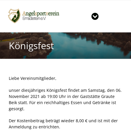
Zum
Inhalt
springen
Toggle
Navigation
Start
Königsfest
Der Verein
Große Angelshow in Emsdetten
Gewässer
News & Termine
Mitgliedschaft im Verein
Gruppen im ASV
Tageskarten für unsere Vereinsgewässer
Liebe Vereinsmitglieder,
unser diesjähriges Königsfest findet am Samstag, den 06.
Downloads
Große Fänge
Jugendgruppe
November 2021 ab 19:00 Uhr in der Gaststätte Graute
Beik statt. Für ein reichhaltiges Essen und Getränke ist
Kontakt
Vorbereitungskurs auf die Fischereiprüfung
Hegegruppe
gesorgt.
Der Kostenbeitrag beträgt wieder 8,00 € und ist mit der
Vereinsheim / Öffnungszeiten / Preisliste
Seniorengruppe
Vorstand
Anmeldung zu entrichten.