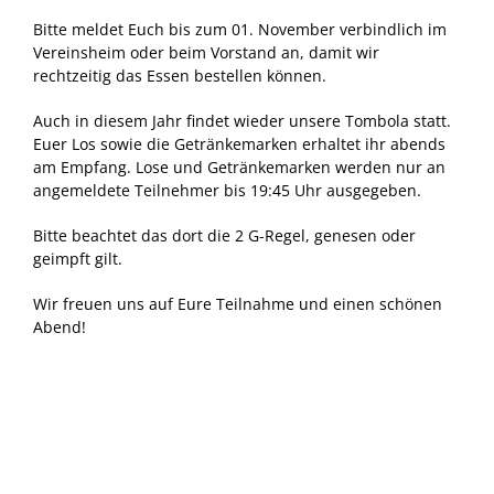
Geschichte ASV Emsdetten e. V.
Makrelenfahrt
Bitte meldet Euch bis zum 01. November verbindlich im
Vereinsheim oder beim Vorstand an, damit wir
Besatzgemeinschaft Ems
rechtzeitig das Essen bestellen können.
Auch in diesem Jahr findet wieder unsere Tombola statt.
Angelkönige im ASV Emsdetten e. V.
Euer Los sowie die Getränkemarken erhaltet ihr abends
am Empfang. Lose und Getränkemarken werden nur an
angemeldete Teilnehmer bis 19:45 Uhr ausgegeben.
Bitte beachtet das dort die 2 G-Regel, genesen oder
geimpft gilt.
Wir freuen uns auf Eure Teilnahme und einen schönen
Abend!