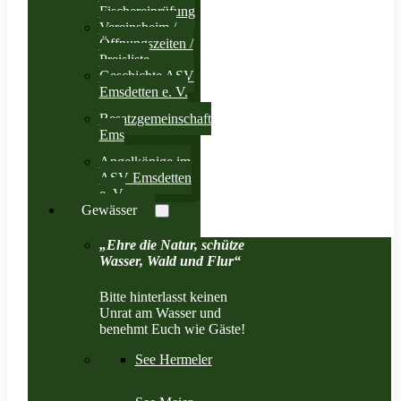
Fischereiprüfung
Vereinsheim /
Öffnungszeiten /
Preisliste
Geschichte ASV
Emsdetten e. V.
Besatzgemeinschaft
Ems
Angelkönige im
ASV Emsdetten
e. V.
Gewässer
„Ehre die Natur, schütze
Wasser, Wald und Flur“
Bitte hinterlasst keinen
Unrat am Wasser und
benehmt Euch wie Gäste!
See Hermeler