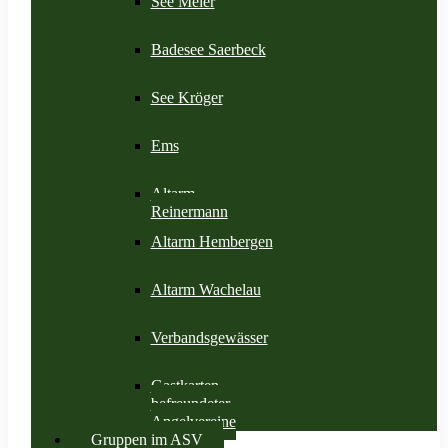
See Meier
Badesee Saerbeck
See Kröger
Ems
Altarm
Reinermann
Altarm Hembergen
Altarm Wachelau
Verbandsgewässer
Gastkarten
befreundeter
Angelvereine
Gruppen im ASV