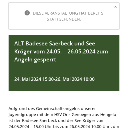
Geschichte ASV Emsdetten e
Makrelenfahrt
×
DIESE VERANSTALTUNG HAT BEREITS
Besatzgemeinschaft Ems
STATTGEFUNDEN.
Angelkönige im ASV Emsdett
ALT Badesee Saerbeck und See
Kröger vom 24.05. – 26.05.2024 zum
Angeln gesperrt
24. Mai 2024 15:00
-
26. Mai 2024 10:00
Aufgrund des Gemeinschaftsangelns unserer
Jugendgruppe mit dem HSV Ons Genoegen aus Hengelo
ist der Badesee Saerbeck und der See Kröger vom
24.05.2024 – 15:00 Uhr bis zum 26.05.2024 10:00 Uhr zum